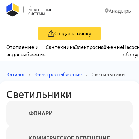
Анадырь
Создать заявку
Отопление и
Сантехника
Электроснабжение
Насос
водоснабжение
обору
Каталог
/
Электроснабжение
/
Светильники
Светильники
ФОНАРИ
КОММЕРЧЕСКОЕ ОСВЕЩЕНИЕ