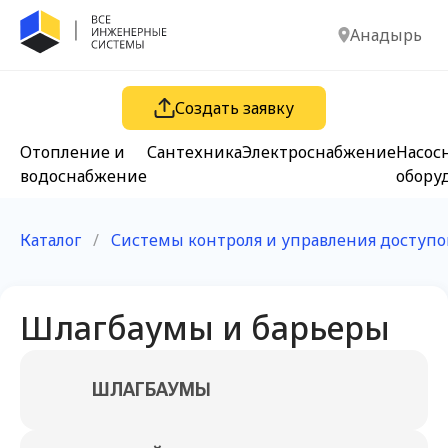
Анадырь
Создать заявку
Отопление и
Сантехника
Электроснабжение
Насос
водоснабжение
обору
Каталог
/
Системы контроля и управления доступ
Шлагбаумы и барьеры
ШЛАГБАУМЫ