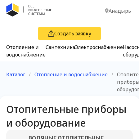
Анадырь
Создать заявку
Отопление и
Сантехника
Электроснабжение
Насос
водоснабжение
обору
Каталог
/
Отопление и водоснабжение
/
Отопите
приборы
оборудо
Отопительные приборы
и оборудование
ВОДЯНЫЕ ОТОПИТЕЛЬНЫЕ