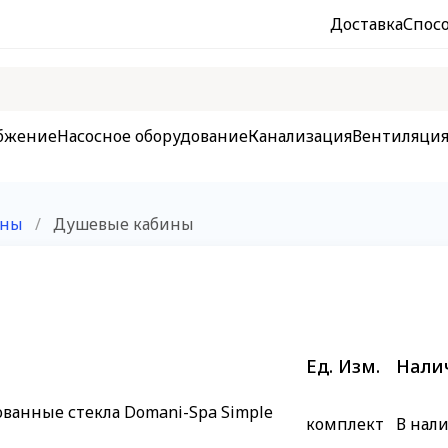
Доставка
Спос
бжение
Насосное оборудование
Канализация
Вентиляци
оны
/
Душевые кабины
Ед. Изм.
Нали
ванные стекла Domani-Spa Simple
комплект
В нал